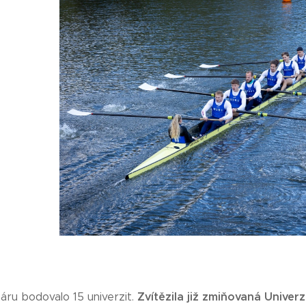
Zvítězila již zmiňovaná Univer
áru bodovalo 15 univerzit.