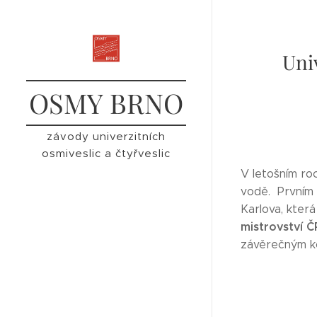
Uni
OSMY BRNO
závody univerzitních
osmiveslic a čtyřveslic
V letošním roc
vodě. Prvním 
Karlova, kter
mistrovství Č
závěrečným k