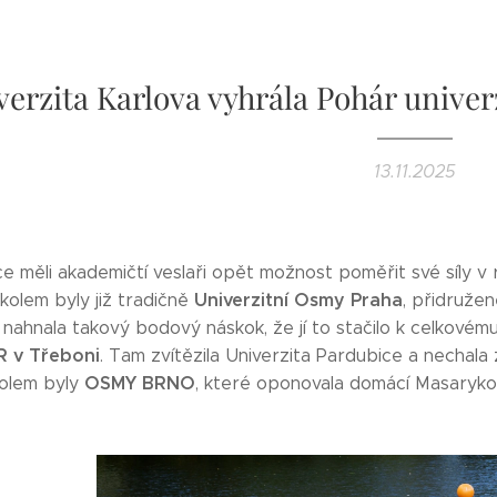
verzita Karlova vyhrála Pohár univer
13.11.2025
e měli akademičtí veslaři opět možnost poměřit své síly v 
Univerzitní Osmy Praha
kolem byly již tradičně
, přidruže
á nahnala takový bodový náskok, že jí to stačilo k celkové
R v Třeboni
. Tam zvítězila Univerzita Pardubice a nechala
OSMY BRNO
olem byly
, které oponovala domácí Masarykov