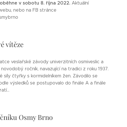
roběhne v sobotu 8. října 2022.
Aktuální
 webu, nebo na FB stránce
osmybrno
é vítěze
ratce veslařské závody univerzitních osmiveslic a
 novodobý ročník, navazující na tradici z roku 1937.
 síly čtyřky s kormidelníkem žen. Závodilo se
odle výsledků se postupovalo do finále A a finále
tí...
ročníku Osmy Brno