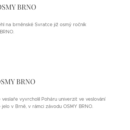
u OSMY BRNO
ěhl na brněnské Svratce již osmý ročník
 BRNO.
u OSMY BRNO
veslaře vyvrcholil Poháru univerzit ve veslování
 se jelo v Brně, v rámci závodu OSMY BRNO.