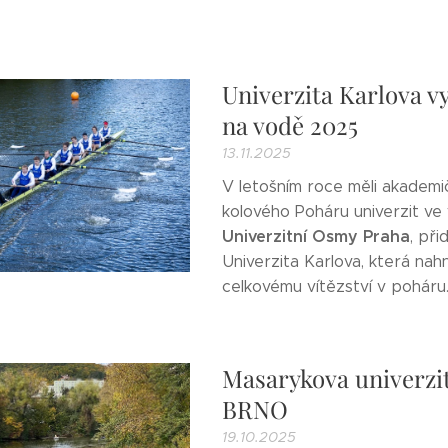
Univerzita Karlova vy
na vodě 2025
13.11.2025
V letošním roce měli akademič
kolového Poháru univerzit ve 
Univerzitní Osmy Praha
, př
Univerzita Karlova, která nahn
celkovému vítězství v poháru.
Masarykova univerzi
BRNO
19.10.2025