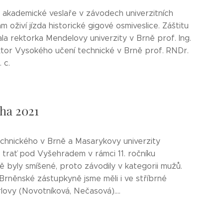
a akademické veslaře v závodech univerzitních
m oživí jízda historické gigové osmiveslice. Záštitu
la rektorka Mendelovy univerzity v Brně prof. Ing.
tor Vysokého učení technické v Brně prof. RNDr.
 c.
ha 2021
chnického v Brně a Masarykovy univerzity
 trať pod Vyšehradem v rámci 11. ročníku
 byly smíšené, proto závodily v kategorii mužů.
 Brněnské zástupkyně jsme měli i ve stříbrné
lovy (Novotníková, Nečasová)....