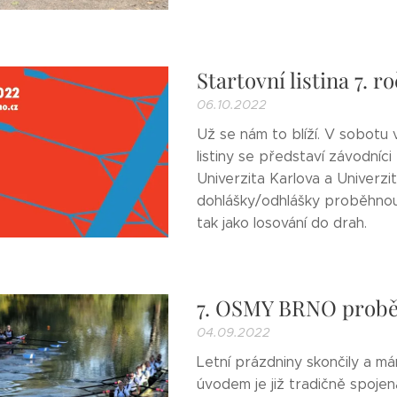
Startovní listina 7.
06.10.2022
Už se nám to blíží. V sobotu
listiny se představí závodníci
Univerzita Karlova a Univerzi
dohlášky/odhlášky proběhnou
tak jako losování do drah.
7. OSMY BRNO proběh
04.09.2022
Letní prázdniny skončily a m
úvodem je již tradičně spoj