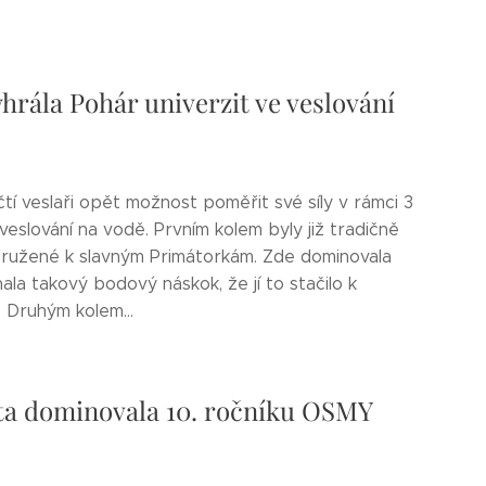
hrála Pohár univerzit ve veslování
tí veslaři opět možnost poměřit své síly v rámci 3
veslování na vodě. Prvním kolem byly již tradičně
idružené k slavným Primátorkám. Zde dominovala
ala takový bodový náskok, že jí to stačilo k
 Druhým kolem...
ta dominovala 10. ročníku OSMY