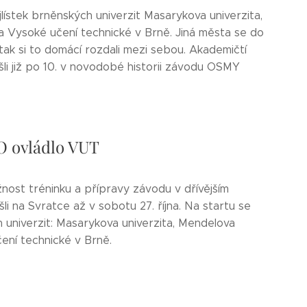
ojlístek brněnských univerzit Masarykova univerzita,
a Vysoké učení technické v Brně. Jiná města se do
tak si to domácí rozdali mezi sebou. Akademičtí
šli již po 10. v novodobé historii závodu OSMY
O ovládlo VUT
ost tréninku a přípravy závodu v dřívějším
li na Svratce až v sobotu 27. října. Na startu se
h univerzit: Masarykova univerzita, Mendelova
ení technické v Brně.