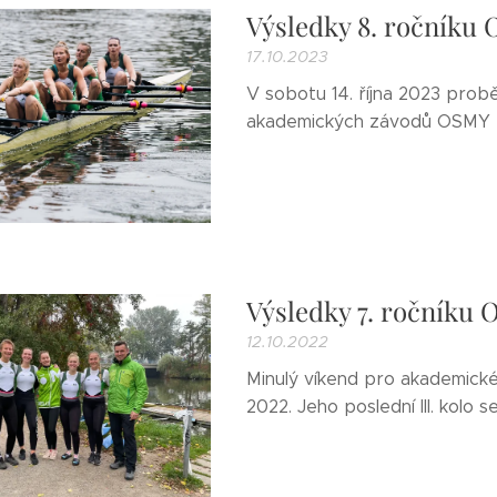
Výsledky 8. ročník
17.10.2023
V sobotu 14. října 2023 prob
akademických závodů OSMY
Výsledky 7. ročník
12.10.2022
Minulý víkend pro akademické 
2022. Jeho poslední III. kolo