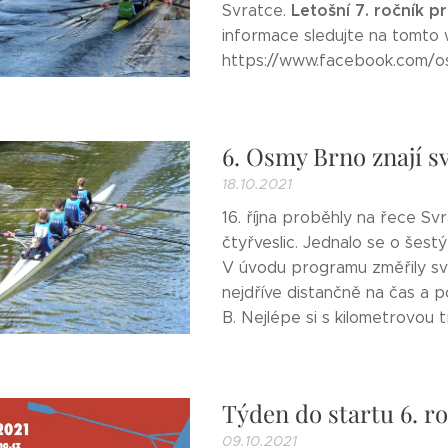
Letošní 7. ročník p
Svratce.
informace sledujte na tomto
https://www.facebook.com/
6. Osmy Brno znají sv
18.10.2021
16. října proběhly na řece Sv
čtyřveslic. Jednalo se o šestý
V úvodu programu změřily své
nejdříve distančně na čas a p
B. Nejlépe si s kilometrovou tra
Týden do startu 6. 
09.10.2021