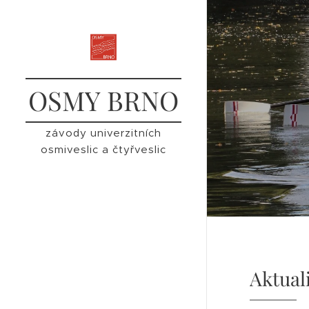
OSMY BRNO
závody univerzitních
osmiveslic a čtyřveslic
Aktual