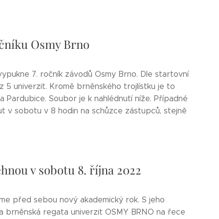
 ročníku Osmy Brno
 vypukne 7. ročník závodů Osmy Brno. Dle startovní
 z 5 univerzit. Kromě brněnského trojlístku je to
ta Pardubice. Soubor je k nahlédnutí níže. Případné
t v sobotu v 8 hodin na schůzce zástupců, stejně
nou v sobotu 8. října 2022
áme před sebou nový akademický rok. S jeho
ena brněnská regata univerzit OSMY BRNO na řece