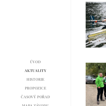
ÚVOD
AKTUALITY
HISTORIE
PROPOZICE
ČASOVÝ POŘAD
MAPA ZÁVODU