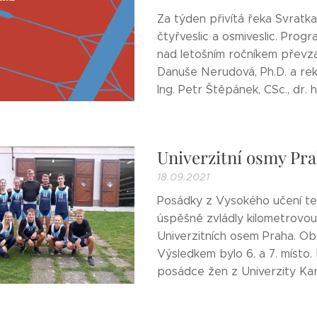
Za týden přivítá řeka Svratk
čtyřveslic a osmiveslic. Progra
nad letošním ročníkem převza
Danuše Nerudová, Ph.D. a rek
Ing. Petr Štěpánek, CSc., dr. h.
Univerzitní osmy Pra
18.09.2021
Posádky z Vysokého učení te
úspěšně zvládly kilometrovou
Univerzitních osem Praha. Obě
Výsledkem bylo 6. a 7. místo.
posádce žen z Univerzity Kar