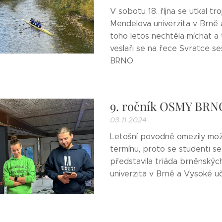
V sobotu 18. října se utkal tr
Mendelova univerzita v Brně 
toho letos nechtěla míchat a 
veslaři se na řece Svratce se
BRNO.
9. ročník OSMY BRN
03.11.2024
Letošní povodně omezily možn
termínu, proto se studenti seš
představila triáda brněnskýc
univerzita v Brně a Vysoké uč