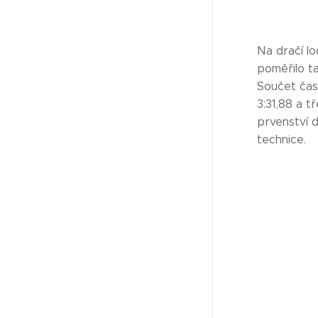
Na dračí l
poměřilo t
Součet čas
3:31,88 a t
prvenství d
technice.