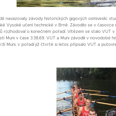
odě navazovaly závody historických gigových osmiveslic st
aké Vysoké učení technické v Brně. Závodilo se v časovce 
ů rozhodoval o konečném pořadí. Vítězem se stalo VUT v č
řetí Muni v čase 3:38,69. VUT a Muni závodili v novodobé his
rží Muni, v pořadí již čtvrté si letos připsalo VUT a puto