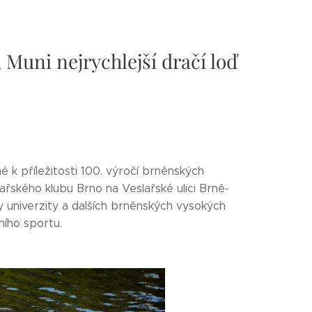
 Muni nejrychlejší dračí loď
 k příležitosti 100. výročí brněnských
řského klubu Brno na Veslařské ulici Brně-
y univerzity a dalších brněnských vysokých
tního sportu.