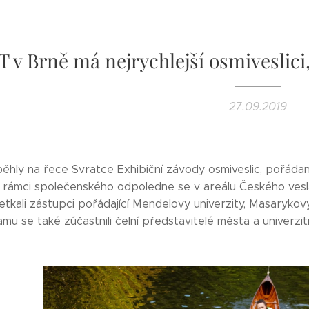
 v Brně má nejrychlejší osmiveslici,
27.09.2019
hly na řece Svratce Exhibiční závody osmiveslic, pořádané
 V rámci společenského odpoledne se v areálu Českého vesla
tkali zástupci pořádající Mendelovy univerzity, Masarykov
amu se také zúčastnili čelní představitelé města a univerzi