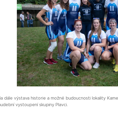
yla dále výstava historie a možné budoucnosti lokality K
udební vystoupení skupiny Plavci.