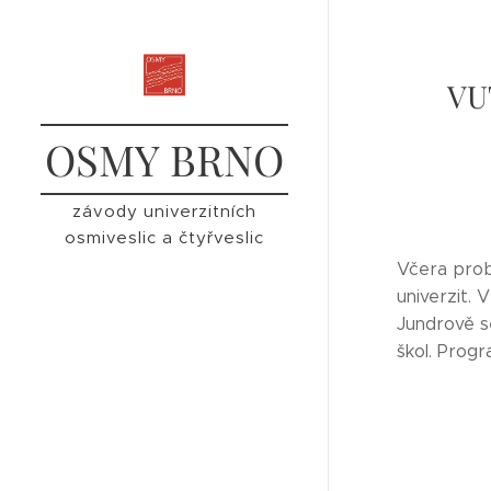
VUT
OSMY BRNO
závody univerzitních
osmiveslic a čtyřveslic
Včera probě
univerzit.
Jundrově se
škol. Progr