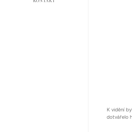
KONTAKT
K vidění b
dotvářelo h