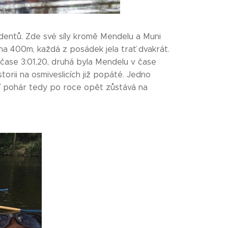
udentů. Zde své síly kromě Mendelu a Muni
na 400m, každá z posádek jela trať dvakrát.
ase 3:01,20, druhá byla Mendelu v čase
torii na osmiveslicích již popáté. Jedno
vní pohár tedy po roce opět zůstává na