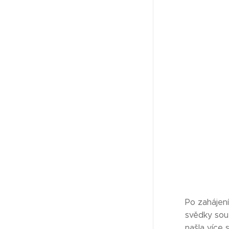
Po zahájen
svědky sou
našla více 