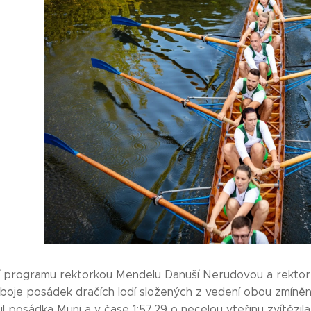
í programu rektorkou Mendelu Danuší Nerudovou a rektor
boje posádek dračích lodí složených z vedení obou zmíněn
sil posádka Muni a v čase 1:57,29 o necelou vteřinu zvítězi