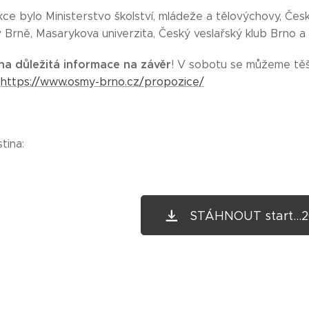
ce bylo Ministerstvo školství, mládeže a tělovýchovy, Čes
 v Brně, Masarykova univerzita, Český veslařský klub Brno
na důležitá informace na závěr
! V sobotu se můžeme těš
:
https://www.osmy-brno.cz
/
propozice
/
stina:
STÁHNOUT start...2